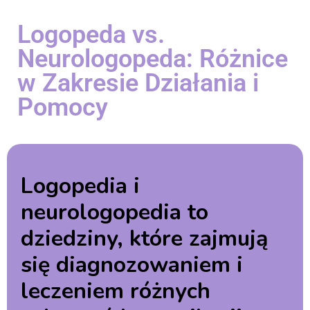
Logopeda vs.
Neurologopeda: Różnice
w Zakresie Działania i
Pomocy
Logopedia i
neurologopedia to
dziedziny, które zajmują
się diagnozowaniem i
leczeniem różnych